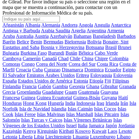
de Gilead. Por favor indique su país o seleccione una región en el
mapa que se muestra a continuación, para contactar con un
Profesional de Información Médica de su país.
Afganistán
Albania
Alemania
Andorra
Angola
Anguila
Antarctica
Antigua y Barbuda
Arabia Saudita
Argelia
Argentina
Armenia
Aruba
Australia
Austria
Azerbaiyán
Bahamas
Bangladesh
Barbados
Baréin
Belice
Benin
Bermudas
Bielorrusia
Bolivia
Bonaire, Sint
Eustatius and Saba
Bosnia y Herzegovina
Botsuana
Brasil
Brunei
Bulgaria
Burkina Faso
Burundi
Bután
Bélgica
Cabo Verde
Camboya
Camerún
Canadá
Chad
Chile
China
Chipre
Colombia
Comoras
Congo
Corea del Norte
Corea del Sur
Costa Rica
Costa de
Marfil
Croacia
Cuba
Curazao
Dinamarca
Dominica
Ecuador
Egipto
El Salvador
Emiratos Árabes Unidos
Eritrea
Eslovaquia
Eslovenia
España
Estados Unidos de América
Estonia
Etiopía
Fiji
Filipinas
Finlandia
Francia
Gabón
Gambia
Georgia
Ghana
Gibraltar
Granada
Grecia
Groenlandia
Guadalupe
Guam
Guatemala
Guayana
Francesa
Guinea
Guinea Ecuatorial
Guinea-Bisáu
Guyana
Haití
Honduras
Hong Kong
Hungría
India
Indonesia
Iraq
Irlanda
Irán
Isla
Norfolk
Isla de Navidad
Islandia
Islas Caimán
Islas Cocos
Islas
Cook
Islas Feroe
Islas Malvinas
Islas Marshall
Islas Pitcairn
Islas
Salomón
Islas Turcas y Caicos
Islas Vírgenes Británicas
Islas
Vírgenes de los Estados Unidos
Israel
Italia
Jamaica
Japón
Jordania
Kazajstán
Kenya
Kirguistán
Kiribati
Kosovo
Kuwait
Laos
Lesoto
Letonia
Liberia
Libia
Liechtenstein
Lituania
Luxemburgo
Líbano