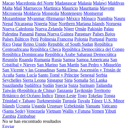
Macao
Macedonia del Norte
Madagascar
Malasia
Malawi
Maldivas
Malta
Malí
Marruecos
Martinica
Mauricio
Mauritania
Mayotte
Micronesia
Moldavia
Mongolia
Montenegro
Montserrat
Mozambique
Myanmar (Birmania)
México
Mónaco
Namibia
Nauru
Nepal
Nicaragua
Nigeria
Niue
Northern Mariana Islands
Noruega
Nueva Caledonia
Nueva Zelanda
Níger
Omán
Pakistán
Palau
Palestina
Panamá
Papua Nueva Guinea
Paraguay
Países Bajos
Países Bálticos
Perú
Polinesia Francesa
Polonia
Portugal
Puerto
Rico
Qatar
Reino Unido
Republic of South Sudan
República
Centroafricana
República Checa
República Democrática del Congo
República Dominicana
República Árabe Saharaui Democrática
Reunión
Ruanda
Rumania
Rusia
Samoa
Samoa Americana
San
Cristóbal y Nieves
San Marino
San Martín
San Pedro y Miquelón
San Vicente y las Granadinas
Santa Elena, Ascensión y Tristán de
Acuña
Santa Lucía
Santo Tomé y Príncipe
Senegal
Serbia
Seychelles
Sierra Leona
Singapur
Siria
Somalia
Sri Lanka
Suazilandia
Sudáfrica
Sudán
Suecia
Suiza
Surinam
Tailandia
Taiwán (República de China)
Tanzania
Tayikistán
Territorio
Británico del Océano Índico
Timor-Leste
Togo
Tokelau
Tonga
Trinidad y Tabago
Turkmenistán
Turquía
Tuvalu
Túnez
U.S. Minor
Islands
Ucrania
Uganda
Uruguay
Uzbekistán
Vanuatu
Vaticano
(Santa Sede)
Venezuela
Vietnam
Wallis y Futuna
Yemen
Yibuti
Zambia
Zimbabue
No se han encontrado resultados
Enviar