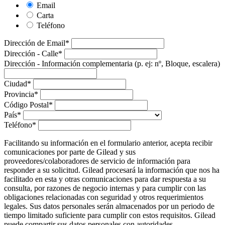
Email
Carta
Teléfono
Dirección de Email
*
Dirección - Calle
*
Dirección - Información complementaria (p. ej: nº, Bloque, escalera)
Ciudad
*
Provincia
*
Código Postal
*
País
*
Teléfono
*
Facilitando su información en el formulario anterior, acepta recibir
comunicaciones por parte de Gilead y sus
proveedores/colaboradores de servicio de información para
responder a su solicitud. Gilead procesará la información que nos ha
facilitado en esta y otras comunicaciones para dar respuesta a su
consulta, por razones de negocio internas y para cumplir con las
obligaciones relacionadas con seguridad y otros requerimientos
legales. Sus datos personales serán almacenados por un periodo de
tiempo limitado suficiente para cumplir con estos requisitos. Gilead
puede compartir sus datos personales con autoridades