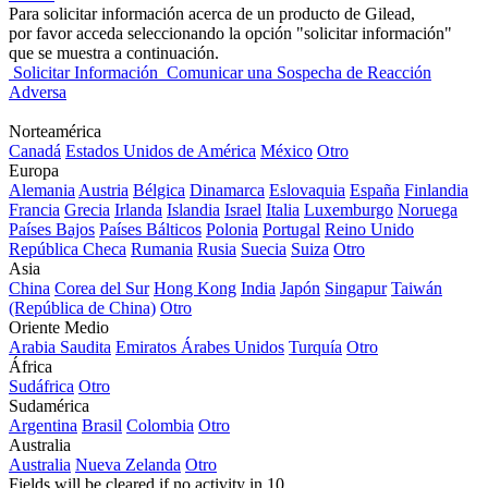
Para solicitar información acerca de un producto de Gilead,
por favor acceda seleccionando la opción "solicitar información"
que se muestra a continuación.
Solicitar Información
Comunicar una Sospecha de Reacción
Adversa
Norteamérica
Canadá
Estados Unidos de América
México
Otro
Europa
Alemania
Austria
Bélgica
Dinamarca
Eslovaquia
España
Finlandia
Francia
Grecia
Irlanda
Islandia
Israel
Italia
Luxemburgo
Noruega
Países Bajos
Países Bálticos
Polonia
Portugal
Reino Unido
República Checa
Rumania
Rusia
Suecia
Suiza
Otro
Asia
China
Corea del Sur
Hong Kong
India
Japón
Singapur
Taiwán
(República de China)
Otro
Oriente Medio
Arabia Saudita
Emiratos Árabes Unidos
Turquía
Otro
África
Sudáfrica
Otro
Sudamérica
Argentina
Brasil
Colombia
Otro
Australia
Australia
Nueva Zelanda
Otro
Fields will be cleared if no activity in
10